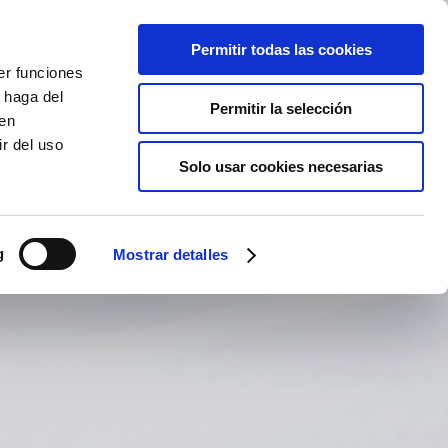
Permitir todas las cookies
BOOK TEE
Live cam
EN
TIME
er funciones
 haga del
Permitir la selección
den
r del uso
Solo usar cookies necesarias
g
Mostrar detalles