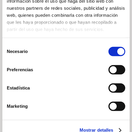
información sobre el uso que haga del sitio web con
Celebrate Valentine’s
nuestros partners de redes sociales, publicidad y análisis
Day with 2-for-1 on
web, quienes pueden combinarla con otra información
Green Fees
que les haya proporcionado o que hayan recopilado a
partir del uso que haya hecho de sus servicios.
Selección
Necesario
de
consentimiento
Caire Espai Cuina Social
Preferencias
League 2026
Estadística
Marketing
Learn to play golf at
Arabella Golf Mallorca
Mostrar detalles