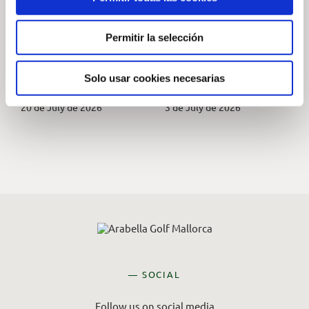
Wildlife
Pioneers
Photography
Autonomous
Permitir la selección
Competition at
Mowing Technology
Arabella Golf
| Arabella Golf
Solo usar cookies necesarias
Mallorca
Mallorca
20 de July de 2026
3 de July de 2026
— SOCIAL
Follow us on social media