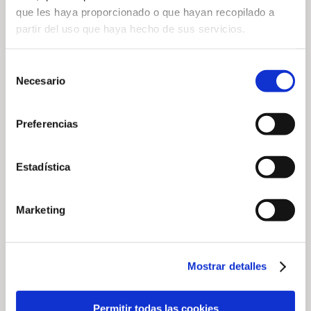
que les haya proporcionado o que hayan recopilado a
partir del uso que haya hecho de sus servicios.
— Share
Selección
Necesario
de
consentimiento
Preferencias
— Related news
Estadística
Marketing
Mostrar detalles
2026 Native
Golf Son Muntaner
Permitir todas las cookies