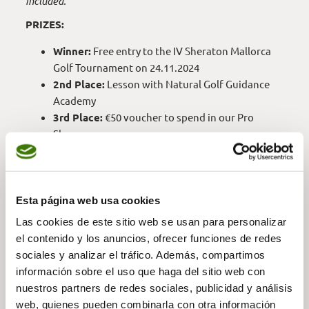
included.
PRIZES:
Winner:
Free entry to the IV Sheraton Mallorca
Golf Tournament on 24.11.2024
2nd Place:
Lesson with Natural Golf Guidance
Academy
3rd Place:
€50 voucher to spend in our Pro
Shops
Additionally, a raffle: hotel breakfasts, golf
equipment, and Arabella Golf products
Limited spots available! Reserve your place now.
Esta página web usa cookies
Las cookies de este sitio web se usan para personalizar
el contenido y los anuncios, ofrecer funciones de redes
sociales y analizar el tráfico. Además, compartimos
REGISTER NOW —
información sobre el uso que haga del sitio web con
nuestros partners de redes sociales, publicidad y análisis
web, quienes pueden combinarla con otra información