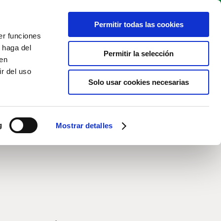
Permitir todas las cookies
BOOK TEE
Live cam
EN
TIME
er funciones
 haga del
Permitir la selección
den
r del uso
Solo usar cookies necesarias
g
Mostrar detalles