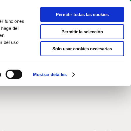
Permitir todas las cookies
BOOK TEE
Live cam
EN
TIME
er funciones
 haga del
Permitir la selección
den
r del uso
Solo usar cookies necesarias
g
Mostrar detalles