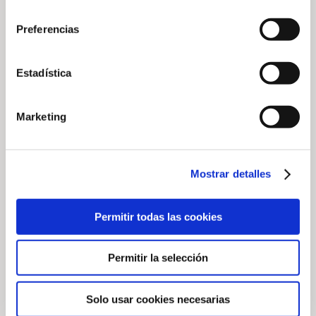
consentimiento
Preferencias
Estadística
2026 Native
Golf Son Muntaner
Marketing
Wildlife
Pioneers
Photography
Autonomous
Competition at
Mowing Technology
Mostrar detalles
Arabella Golf
| Arabella Golf
Mallorca
Mallorca
Permitir todas las cookies
20 de July de 2026
3 de July de 2026
Permitir la selección
Solo usar cookies necesarias