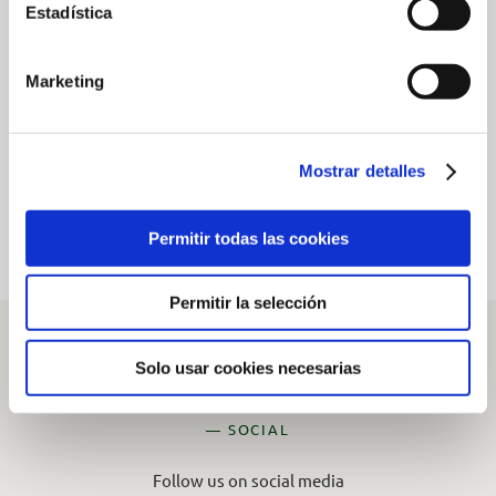
Wildlife
Pioneers
Estadística
Photography
Autonomous
Competition at
Mowing Technology
Marketing
Arabella Golf
| Arabella Golf
Mallorca
Mallorca
20 de July de 2026
3 de July de 2026
Mostrar detalles
Permitir todas las cookies
Permitir la selección
Solo usar cookies necesarias
— SOCIAL
Follow us on social media