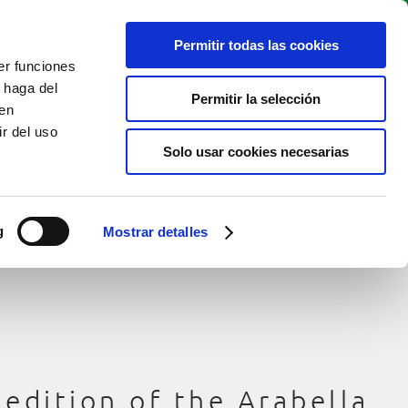
Permitir todas las cookies
BOOK TEE
Live cam
EN
TIME
er funciones
 haga del
Permitir la selección
den
r del uso
Solo usar cookies necesarias
g
Mostrar detalles
 edition of the Arabella