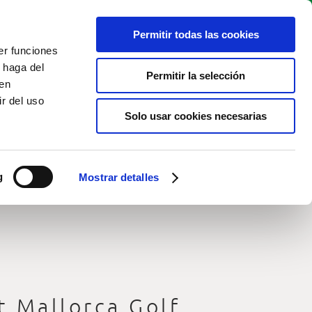
Permitir todas las cookies
BOOK TEE
Live cam
EN
TIME
er funciones
 haga del
Permitir la selección
den
r del uso
Solo usar cookies necesarias
g
Mostrar detalles
t Mallorca Golf