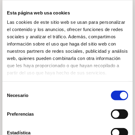
— Inhalt teilen
Esta página web usa cookies
Las cookies de este sitio web se usan para personalizar
el contenido y los anuncios, ofrecer funciones de redes
sociales y analizar el tráfico. Además, compartimos
información sobre el uso que haga del sitio web con
nuestros partners de redes sociales, publicidad y análisis
web, quienes pueden combinarla con otra información
— Verwandte Nachrichten
que les haya proporcionado o que hayan recopilado a
partir del uso que haya hecho de sus servicios.
Selección
Necesario
de
consentimiento
Preferencias
SOM Charity
Fotowettbewerb
Tournament im
„2026 Native
Estadística