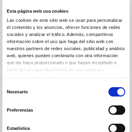
Esta página web usa cookies
Las cookies de este sitio web se usan para personalizar
el contenido y los anuncios, ofrecer funciones de redes
— Noticias relacionadas
sociales y analizar el tráfico. Además, compartimos
información sobre el uso que haga del sitio web con
nuestros partners de redes sociales, publicidad y análisis
web, quienes pueden combinarla con otra información
que les haya proporcionado o que hayan recopilado a
partir del uso que haya hecho de sus servicios.
Selección
Torneo Solidario
Concurso de
Necesario
de
SOM en Golf Son
Fotografía de
consentimiento
Vida
Fauna Silvestre
Preferencias
Autóctona 2026 en
7 de agosto de 2026
Arabella Golf
Mallorca
Estadística