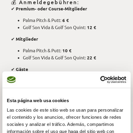
💰 Anmeldegebühren:
✔
Premium- oder Course-Mitglieder
Palma Pitch & Putt:
6 €
Golf Son Vida & Golf Son Quint:
12 €
✔
Mitglieder
Palma Pitch & Putt:
10 €
Golf Son Vida & Golf Son Quint:
22 €
✔
Gäste
Palma Pitch & Putt:
18 €
Golf Son Vida & Golf Son Quint:
50 €
🎁 Preise für die Gewinner:
Esta página web usa cookies
✔ Ehrungen für die
Top 3 Spieler
in jeder Kategorie:
Las cookies de este sitio web se usan para personalizar
Gesamte Turnierserie
el contenido y los anuncios, ofrecer funciones de redes
18-Loch-Turnierserie
sociales y analizar el tráfico. Además, compartimos
Pitch & Putt Turnierserie
información sobre el uso que haga del sitio web con