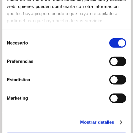
web, quienes pueden combinarla con otra información
Circuit complet
que les haya proporcionado o que hayan recopilado a
Circuit Grands Parcours
partir del uso que haya hecho de sus servicios.
Circuit Pitch & Putt
✔ Green fees sur nos parcours avec buggy inclus
Selección
✔ Expériences gastronomiques dans nos restaurants
Necesario
de
✔ Une douzaine de balles de golf Callaway
consentimiento
📌
Les inscriptions sont ouvertes !
Inscrivez-vous dès
Preferencias
maintenant via notre plateforme de tournois et
réservez votre place.
Estadística
Ne manquez pas cette occasion d’améliorer votre jeu,
de profiter du meilleur du golf et de remporter de
superbes prix !
Marketing
CALENDRIER DES TOURNOIS —
Mostrar detalles