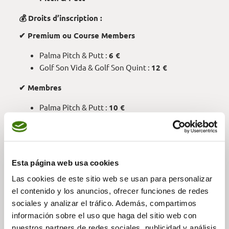
💰
Droits d’inscription :
✔
Premium ou Course Members
Palma Pitch & Putt :
6 €
Golf Son Vida & Golf Son Quint :
12 €
✔ Membres
Palma Pitch & Putt :
10 €
Golf Son Vida & Golf Son Quint :
22 €
✔ Visiteurs
Palma Pitch & Putt :
18 €
Esta página web usa cookies
Golf Son Vida & Golf Son Quint :
50 €
Las cookies de este sitio web se usan para personalizar
🎁 Récompenses pour les vainqueurs :
el contenido y los anuncios, ofrecer funciones de redes
sociales y analizar el tráfico. Además, compartimos
✔ Prix pour les 3 meilleurs joueurs de chaque
información sobre el uso que haga del sitio web con
catégorie :
nuestros partners de redes sociales, publicidad y análisis