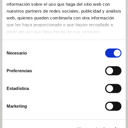
información sobre el uso que haga del sitio web con
nuestros partners de redes sociales, publicidad y análisis
web, quienes pueden combinarla con otra información
que les haya proporcionado o que hayan recopilado a
partir del uso que haya hecho de sus servicios.
REVISTA NÚM. 18 –
REVISTA NÚM. 17 –
Verano – Otoño
Invierno –
Selección
2022
Primavera 2022
Necesario
de
21 de julio de 2022
15 de diciembre de 2021
consentimiento
Preferencias
Estadística
Marketing