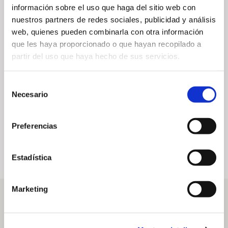
información sobre el uso que haga del sitio web con
nuestros partners de redes sociales, publicidad y análisis
web, quienes pueden combinarla con otra información
que les haya proporcionado o que hayan recopilado a
partir del uso que haya hecho de sus servicios.
REVISTA NÚM. 18 –
REVISTA NÚM. 17 –
Verano – Otoño
Invierno –
Selección
2022
Primavera 2022
Necesario
de
21 de julio de 2022
15 de diciembre de 2021
consentimiento
Preferencias
Estadística
Marketing