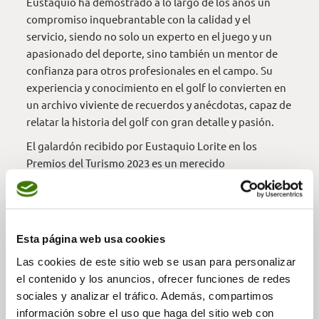
Eustaquio ha demostrado a lo largo de los años un
compromiso inquebrantable con la calidad y el
servicio, siendo no solo un experto en el juego y un
apasionado del deporte, sino también un mentor de
confianza para otros profesionales en el campo. Su
experiencia y conocimiento en el golf lo convierten en
un archivo viviente de recuerdos y anécdotas, capaz de
relatar la historia del golf con gran detalle y pasión.
El galardón recibido por Eustaquio Lorite en los
Premios del Turismo 2023 es un merecido
reconocimiento a su legado imborrable en la historia
del golf mallorquín y su contribución al
posicionamiento de Mallorca como un destino de
excelencia. Su historia es un recordatorio de cómo este
Esta página web usa cookies
deporte puede unir a las personas y trascender en el
Las cookies de este sitio web se usan para personalizar
turismo de calidad.
el contenido y los anuncios, ofrecer funciones de redes
¡Enhorabuena!
sociales y analizar el tráfico. Además, compartimos
información sobre el uso que haga del sitio web con