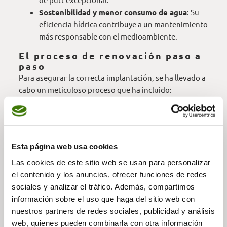
Sostenibilidad y menor consumo de agua
: Su
eficiencia hídrica contribuye a un mantenimiento
más responsable con el medioambiente.
El proceso de renovación paso a
paso
Para asegurar la correcta implantación, se ha llevado a
cabo un meticuloso proceso que ha incluido:
Retirada del césped anterior
y de 15
centímetros de arena, aporte de materiales
según las especificaciones USGA y rediseño del
moldeo de los
greens
.
Esta página web usa cookies
Siembra y establecimiento de la nueva
Las cookies de este sitio web se usan para personalizar
variedad
, asegurando su correcta adaptación y
el contenido y los anuncios, ofrecer funciones de redes
crecimiento.
sociales y analizar el tráfico. Además, compartimos
Cuidado intensivo durante las primeras
información sobre el uso que haga del sitio web con
semanas
, permitiendo que el césped se afiance y
nuestros partners de redes sociales, publicidad y análisis
adquiera la densidad y firmeza óptimas.
web, quienes pueden combinarla con otra información