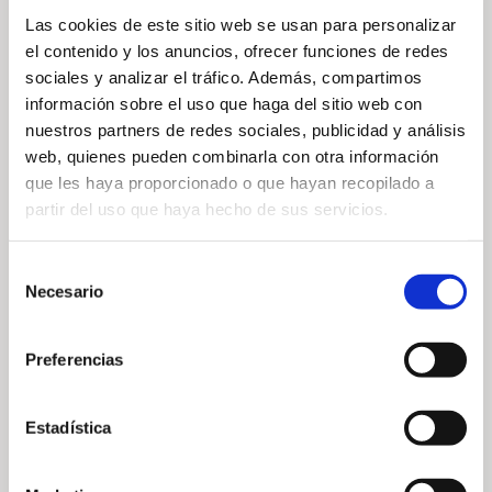
Las cookies de este sitio web se usan para personalizar
el contenido y los anuncios, ofrecer funciones de redes
sociales y analizar el tráfico. Además, compartimos
— Verwandte Nachrichten
información sobre el uso que haga del sitio web con
nuestros partners de redes sociales, publicidad y análisis
web, quienes pueden combinarla con otra información
que les haya proporcionado o que hayan recopilado a
partir del uso que haya hecho de sus servicios.
Selección
Necesario
de
SOM Charity
Fotowettbewerb
consentimiento
Tournament im
„2026 Native
Preferencias
Golf Son Vida
Wildlife“ im
Arabella Golf
7. August 2026
Estadística
Mallorca
20. Juli 2026