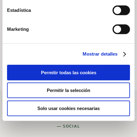
SOM Charity
Fotowettbewerb
Estadística
Tournament im
„2026 Native
Golf Son Vida
Wildlife“ im
Marketing
Arabella Golf
7. August 2026
Mallorca
20. Juli 2026
Mostrar detalles
Permitir todas las cookies
Permitir la selección
Solo usar cookies necesarias
— SOCIAL