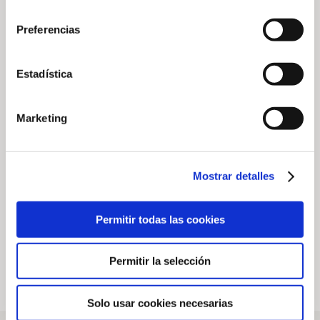
consentimiento
Preferencias
Estadística
Marketing
SOM Charity
Fotowettbewerb
Tournament im
„2026 Native
Golf Son Vida
Wildlife“ im
Mostrar detalles
Arabella Golf
7. August 2026
Mallorca
Permitir todas las cookies
20. Juli 2026
Permitir la selección
Solo usar cookies necesarias