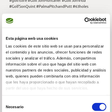
#golfislife #GolfSonMuntaner #GolfSonVida
#GolfSonQuint #PalmaPitchandPutt #63holes
VIDEO ANSEHEN —
Esta página web usa cookies
Las cookies de este sitio web se usan para personalizar
el contenido y los anuncios, ofrecer funciones de redes
— Inhalt teilen
sociales y analizar el tráfico. Además, compartimos
información sobre el uso que haga del sitio web con
nuestros partners de redes sociales, publicidad y análisis
web, quienes pueden combinarla con otra información
que les haya proporcionado o que hayan recopilado a
partir del uso que haya hecho de sus servicios.
Selección
— Verwandte Nachrichten
Necesario
de