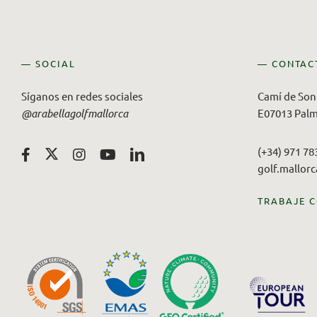
— SOCIAL
— CONTAC
Síganos en redes sociales
Camí de Son 
@arabellagolfmallorca
E07013 Palm
(+34) 971 78
golf.mallor
TRABAJE 