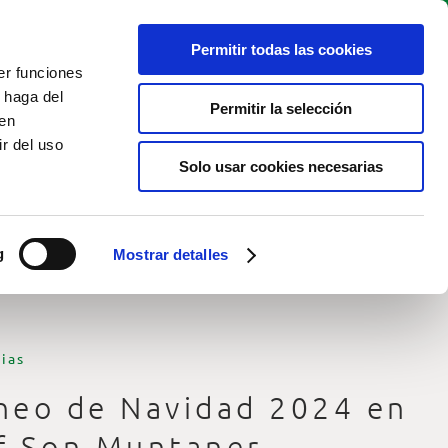
Permitir todas las cookies
RESERVAR
Live cam
ES
TEE TIME
er funciones
 haga del
Permitir la selección
den
r del uso
Solo usar cookies necesarias
g
Mostrar detalles
ias
neo de Navidad 2024 en
f Son Muntaner