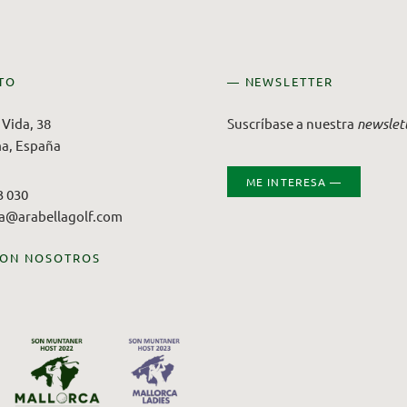
TO
— NEWSLETTER
Vida, 38
Suscríbase a nuestra
newslet
a, España
ME INTERESA —
3 030
ca@arabellagolf.com
CON NOSOTROS