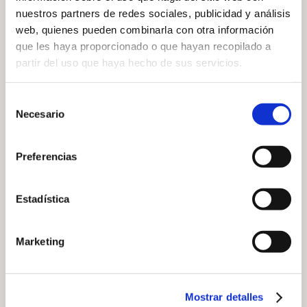
nuestros partners de redes sociales, publicidad y análisis
web, quienes pueden combinarla con otra información
— Compartir noticia
que les haya proporcionado o que hayan recopilado a
partir del uso que haya hecho de sus servicios.
Selección
Necesario
de
consentimiento
Preferencias
— Noticias relacionadas
Estadística
Marketing
Mostrar detalles