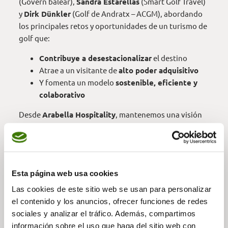
(Govern balear),
Sandra Estarellas
(Smart Golf Travel)
y
Dirk Dünkler
(Golf de Andratx – ACGM), abordando
los principales retos y oportunidades de un turismo de
golf que:
Contribuye a desestacionalizar
el destino
Atrae a un visitante de
alto poder adquisitivo
Y fomenta un modelo
sostenible, eficiente y
colaborativo
Desde
Arabella Hospitality
, mantenemos una visión
clara:
optimizar recursos, cuidar el entorno y elevar
la calidad de cada experiencia
. El golf es, y seguirá
siendo, un
motor de desarrollo responsable y de
valor compartido
para Mallorca.
Esta página web usa cookies
🎥
Entrevista completa
:
Ver en YouTube
Las cookies de este sitio web se usan para personalizar
📰
Más información
:
Artículo en Hosteltur
el contenido y los anuncios, ofrecer funciones de redes
sociales y analizar el tráfico. Además, compartimos
información sobre el uso que haga del sitio web con