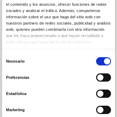
Les frais d’inscription comprennent un pack de
el contenido y los anuncios, ofrecer funciones de redes
bienvenue, un buggy partagé, une collation au
sociales y analizar el tráfico. Además, compartimos
halfway, des finger foods ainsi que des prix sur tous
información sobre el uso que haga del sitio web con
les trous Par 3.
nuestros partners de redes sociales, publicidad y análisis
web, quienes pueden combinarla con otra información
Pour plus d’informations sur le circuit, consultez le site
que les haya proporcionado o que hayan recopilado a
officiel :
En savoir plus sur le Circuit Master & Open
.
partir del uso que haya hecho de sus servicios.
Selección
S’INSCRIRE —
Necesario
de
consentimiento
Preferencias
— Partager
Estadística
Marketing