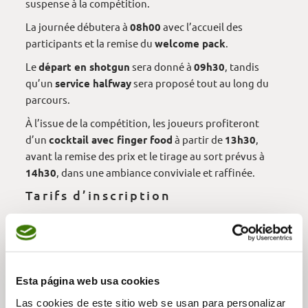
suspense à la compétition.
La journée débutera à
08h00
avec l’accueil des
participants et la remise du
welcome pack
.
Le
départ en shotgun
sera donné à
09h30
, tandis
qu’un
service halfway
sera proposé tout au long du
parcours.
À l’issue de la compétition, les joueurs profiteront
d’un
cocktail avec finger food
à partir de
13h30
,
avant la remise des prix et le tirage au sort prévus à
14h30
, dans une ambiance conviviale et raffinée.
Tarifs d’inscription
Abonné Premium : 50 €
Junior: 52,50 €
Abonné (1 ou 2 parcours) : 60 €
Abonné P&P : 975 €
Esta página web usa cookies
Joueur extérieur : 105 €
Las cookies de este sitio web se usan para personalizar