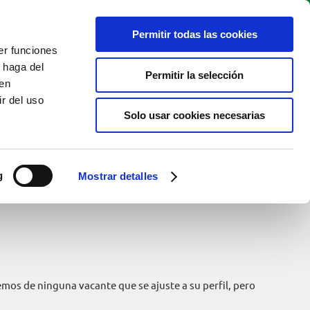
Permitir todas las cookies
RÉSERVER UN
Live cam
FR
TEE TIME
er funciones
 haga del
Permitir la selección
den
r del uso
Solo usar cookies necesarias
g
Mostrar detalles
os de ninguna vacante que se ajuste a su perfil, pero