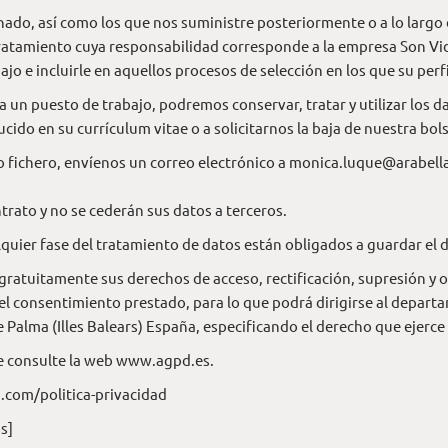
do, así como los que nos suministre posteriormente o a lo largo d
ratamiento cuya responsabilidad corresponde a la empresa Son Vid
ajo e incluirle en aquellos procesos de selección en los que su perfi
un puesto de trabajo, podremos conservar, tratar y utilizar los da
o en su currículum vitae o a solicitarnos la baja de nuestra bol
o fichero, envíenos un correo electrónico a
monica.luque@arabell
ntrato y no se cederán sus datos a terceros.
quier fase del tratamiento de datos están obligados a guardar el 
 gratuitamente sus derechos de acceso, rectificación, supresión y o
r el consentimiento prestado, para lo que podrá dirigirse al depar
Palma (Illes Balears) España, especificando el derecho que ejerce 
e consulte la web
www.agpd.es
.
.com/politica-privacidad
s]