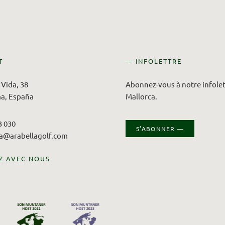
T
— INFOLETTRE
Vida, 38
Abonnez-vous à notre infolett
a, España
Mallorca.
3 030
S’ABONNER —
ca@arabellagolf.com
Z AVEC NOUS