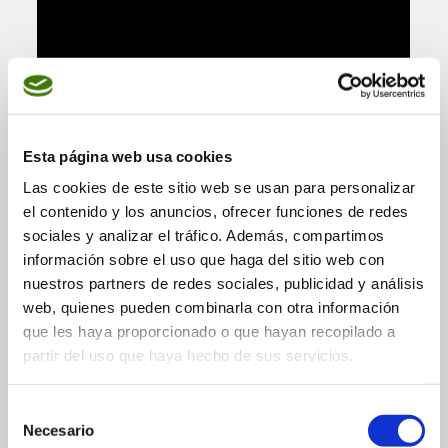
Esta página web usa cookies
Las cookies de este sitio web se usan para personalizar
el contenido y los anuncios, ofrecer funciones de redes
sociales y analizar el tráfico. Además, compartimos
— Partager
información sobre el uso que haga del sitio web con
nuestros partners de redes sociales, publicidad y análisis
web, quienes pueden combinarla con otra información
que les haya proporcionado o que hayan recopilado a
partir del uso que haya hecho de sus servicios.
Selección
Necesario
de
— Actualités connexes