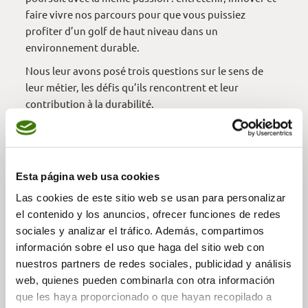
faire vivre nos parcours pour que vous puissiez
profiter d’un golf de haut niveau dans un
environnement durable.
Nous leur avons posé trois questions sur le sens de
leur métier, les défis qu’ils rencontrent et leur
contribution à la durabilité.
🎥 Découvrez leurs réponses dans cette série spéciale
et n’hésitez pas à leur laisser un mot de remerciement
en commentaire.
🌟 Merci à toute l’équipe — grâce à vous, l’expérience à
Esta página web usa cookies
Arabella Golf Resort Mallorca est toujours mémorable.
Las cookies de este sitio web se usan para personalizar
el contenido y los anuncios, ofrecer funciones de redes
sociales y analizar el tráfico. Además, compartimos
información sobre el uso que haga del sitio web con
VIDÉO —
nuestros partners de redes sociales, publicidad y análisis
web, quienes pueden combinarla con otra información
que les haya proporcionado o que hayan recopilado a