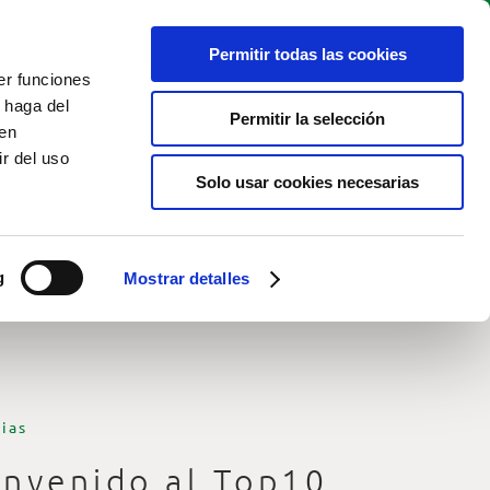
Permitir todas las cookies
RESERVAR
Live cam
ES
TEE TIME
er funciones
 haga del
Permitir la selección
den
r del uso
Solo usar cookies necesarias
g
Mostrar detalles
ias
envenido al Top10