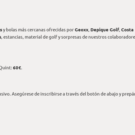
s
y bolas más cercanas ofrecidas por
Geoxx
,
Depique Golf
,
Costa
s
, estancias, material de golf y sorpresas de nuestros colaboradore
Quint:
60€
.
lusivo. Asegúrese de inscribirse a través del botón de abajo y pre