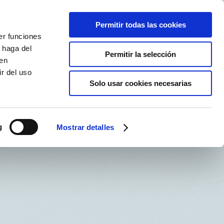
Permitir todas las cookies
RESERVAR
Live cam
ES
TEE TIME
er funciones
 haga del
Permitir la selección
den
r del uso
Solo usar cookies necesarias
g
Mostrar detalles